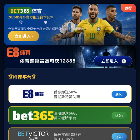
澳门官方游戏网站(中国)科技有限公司
官网首页|
搜索
Toggle
导航栏
navigation
澳门官方游戏网站市场
您现在的位置： 澳门官方
营销专业教师
游戏网站-澳门官方游戏网
站
>> 澳门官方游戏网站
市场营销专业教师
>> 正
文
澳门官方游戏网站市场营销专业教师