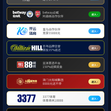
更多>>
通知公告
[通知公告
] |
澳门官方游戏网站实训室安全须知
[通知公告
] |
2021-2022学年秋季学期领导班子听课安排表
[通知公告
] |
澳门官方游戏网站新闻信息发布“三审三校”制度