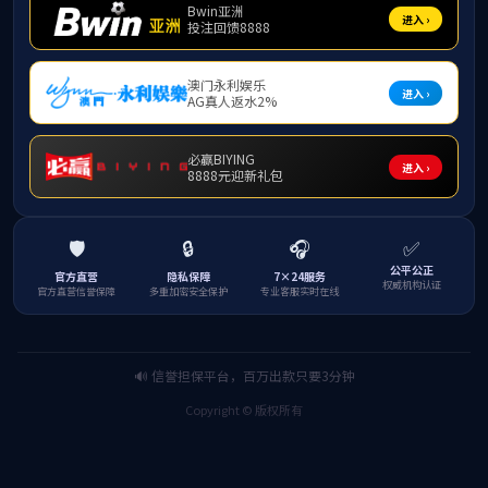
澳门官方游戏网站宣传片
下载专区>>
友情链接
更多>>
经管新闻